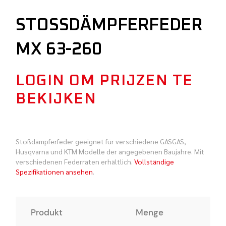
STOSSDÄMPFERFEDER M
X 63-260
LOGIN OM PRIJZEN TE
BEKIJKEN
Stoßdämpferfeder geeignet für verschiedene GASGAS,
Husqvarna und KTM Modelle der angegebenen Baujahre. Mit
verschiedenen Federraten erhältlich.
Vollständige
Spezifikationen ansehen
.
Produkt
Menge