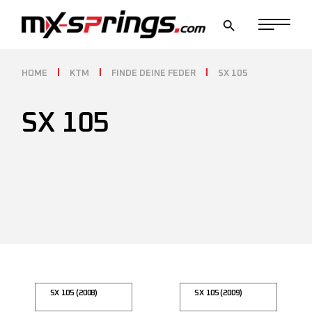
Skip
to
the
content
HOME
KTM
FINDE DEINE FEDER
SX 105
SX 105
SX 105 (2008)
SX 105 (2009)