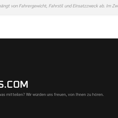
hängt von Fahrergewicht, Fahrstil und Einsatzzweck ab. Im Zw
S.COM
as mitteilen? Wir würden uns freuen, von Ihnen zu hören.