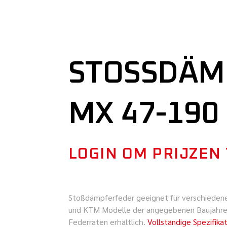
STOSSDÄMP
X 47-190
LOGIN OM PRIJZEN
Stoßdämpferfeder geeignet für verschieden
und KTM Modelle der angegebenen Baujahre.
Federraten erhältlich.
Vollständige Spezifika