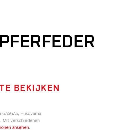
FERFEDER M
 TE BEKIJKEN
e GASGAS, Husqvarna
 Mit verschiedenen
tionen ansehen
.