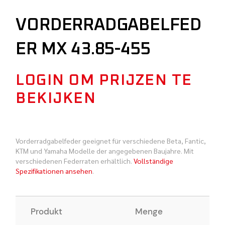
VORDERRADGABELFED
ER MX 43.85-455
LOGIN OM PRIJZEN TE
BEKIJKEN
Vorderradgabelfeder geeignet für verschiedene Beta, Fantic,
KTM und Yamaha Modelle der angegebenen Baujahre. Mit
verschiedenen Federraten erhältlich.
Vollständige
Spezifikationen ansehen
.
Produkt
Menge