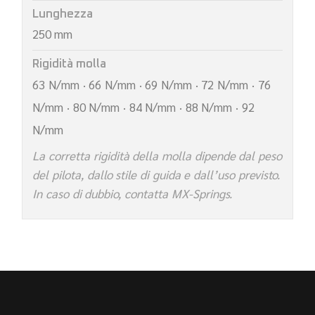
Lunghezza
250 mm
Rigidità molla
63 N/mm · 66 N/mm · 69 N/mm · 72 N/mm · 76
N/mm · 80 N/mm · 84 N/mm · 88 N/mm · 92
N/mm
La corretta rigidità della molla dipende dal peso
del pilota, dallo stile di guida e dall’uso previsto.
In caso di dubbio, contatta MX-Springs.