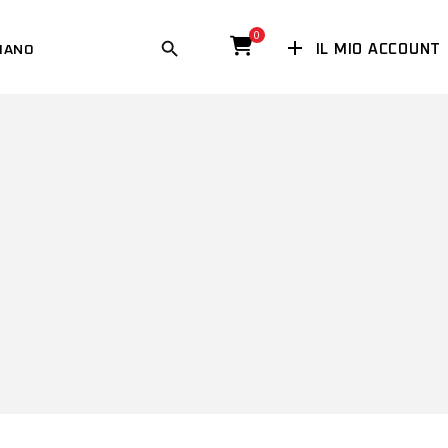
0
IL MIO ACCOUNT
LIANO
LANDS
E
)
H
ERLANDS
DESE
)
IS
E
)
LISH
SE
)
CH
NÇAIS
ESE
)
L
O
)
TSCH
SCO
)
AÑOL
NOLO
)