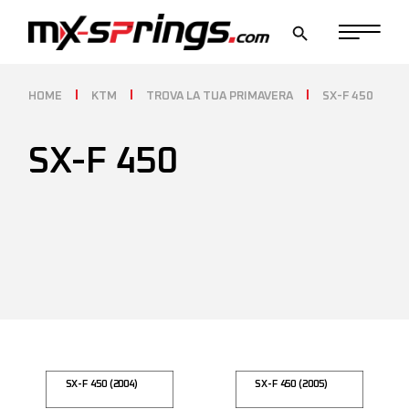
Skip
to
the
content
HOME
KTM
TROVA LA TUA PRIMAVERA
SX-F 450
SX-F 450
SX-F 450 (2004)
SX-F 450 (2005)