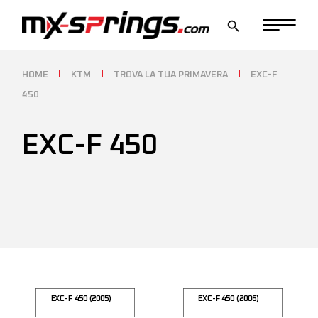
Skip
to
the
content
HOME
KTM
TROVA LA TUA PRIMAVERA
EXC-F
450
EXC-F 450
EXC-F 450 (2005)
EXC-F 450 (2006)