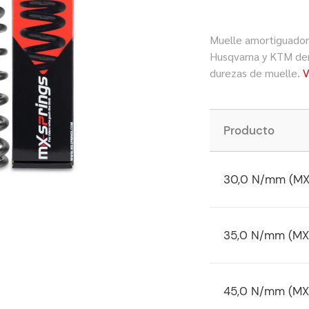
Muelle amortiguador
Husqvarna y KTM dent
durezas de muelle.
V
Producto
30,0 N/mm (MX
35,0 N/mm (MX
45,0 N/mm (MX