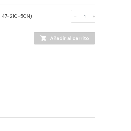
-
+
 47-210-50N)
Añadir al carrito