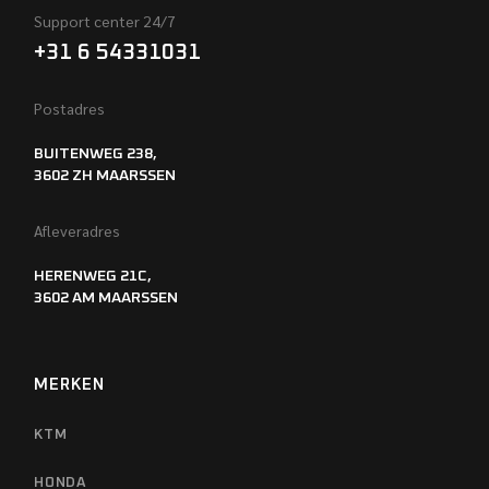
Support center 24/7
+31 6 54331031
Postadres
BUITENWEG 238,
3602 ZH MAARSSEN
Afleveradres
HERENWEG 21C,
3602 AM MAARSSEN
MERKEN
KTM
HONDA