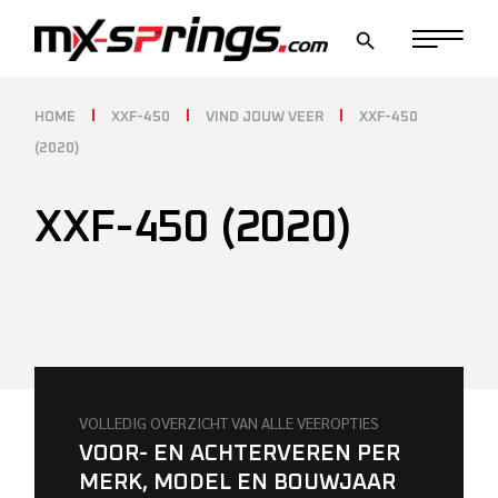
Skip
to
the
content
HOME
XXF-450
VIND JOUW VEER
XXF-450
(2020)
XXF-450 (2020)
VOLLEDIG OVERZICHT VAN ALLE VEEROPTIES
VOOR- EN ACHTERVEREN PER
MERK, MODEL EN BOUWJAAR