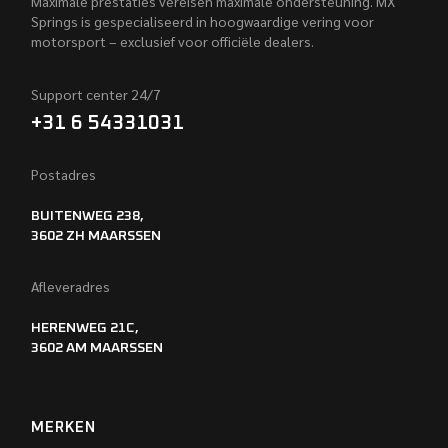
Maximale prestaties vereisen maximale ondersteuning. MX
Springs is gespecialiseerd in hoogwaardige vering voor
motorsport – exclusief voor officiële dealers.
Support center 24/7
+31 6 54331031
Postadres
BUITENWEG 238,
3602 ZH MAARSSEN
Afleveradres
HERENWEG 21C,
3602 AM MAARSSEN
MERKEN