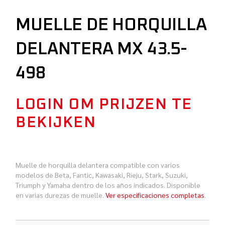
MUELLE DE HORQUILLA
DELANTERA MX 43.5-
498
LOGIN OM PRIJZEN TE
BEKIJKEN
Muelle de horquilla delantera compatible con varios
modelos de Beta, Fantic, Kawasaki, Rieju, Stark, Suzuki,
Triumph y Yamaha dentro de los años indicados. Disponible
en varias durezas de muelle.
Ver especificaciones completas
.