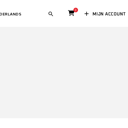
0
MIJN ACCOUNT
DERLANDS
ISH
(
ENGELS
)
ÇAIS
(
FRANS
)
SCH
(
DUITS
)
GLISH
(
ENGELS
)
IANO
ANÇAIS
(
FRANS
)
ANS
)
EUTSCH
(
DUITS
)
ÑOL
(
SPAANS
)
ALIANO
IAANS
)
PAÑOL
(
SPAANS
)
NG