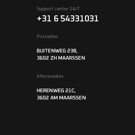
Support center 24/7
+31 6 54331031
Postadres
BUITENWEG 238,
3602 ZH MAARSSEN
Afleveradres
HERENWEG 21C,
3602 AM MAARSSEN