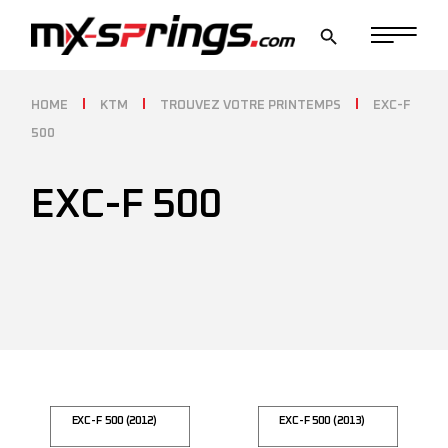
Skip
to
the
content
HOME
KTM
TROUVEZ VOTRE PRINTEMPS
EXC-F
500
EXC-F 500
EXC-F 500 (2012)
EXC-F 500 (2013)