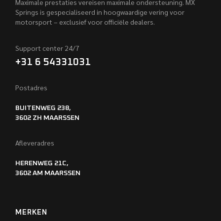
Maximale prestaties vereisen maximale ondersteuning. MX
Springs is gespecialiseerd in hoogwaardige vering voor
motorsport – exclusief voor officiële dealers.
Support center 24/7
+31 6 54331031
Postadres
BUITENWEG 238,
3602 ZH MAARSSEN
Afleveradres
HERENWEG 21C,
3602 AM MAARSSEN
MERKEN