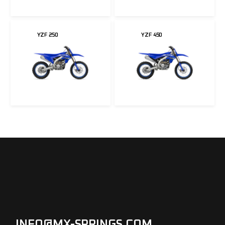
YZF 250
YZF 450
INFO@MX-SPRINGS.COM