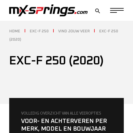
Skip
to
the
content
HOME
EXC-F 250
VIND JOUW VEER
EXC-F 250
(2020)
EXC-F 250 (2020)
VOLLEDIG OVERZICHT VAN ALLE VEEROPTIES
VOOR- EN ACHTERVEREN PER
MERK, MODEL EN BOUWJAAR