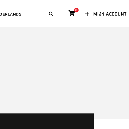
0
MIJN ACCOUNT
DERLANDS
ISH
(
ENGELS
)
ÇAIS
(
FRANS
)
SCH
(
DUITS
)
GLISH
(
ENGELS
)
IANO
ANÇAIS
(
FRANS
)
ANS
)
EUTSCH
(
DUITS
)
ÑOL
(
SPAANS
)
ALIANO
IAANS
)
PAÑOL
(
SPAANS
)
NG