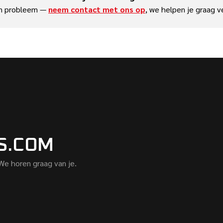
n probleem —
neem contact met ons op
, we helpen je graag v
S.COM
 We horen graag van je.