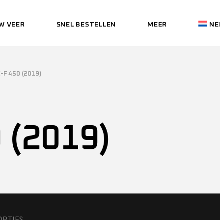
W VEER
SNEL BESTELLEN
MEER
NE
DEALERS
ENGL
MERKEN
FRAN
OVER ONS
DEUT
DEALERS
EN
-F 450 (2019)
CONTACT
ITAL
MERKEN
FR
(
ITALIA
GARANTIE
OVER ONS
D
ESPA
 (2019)
VEELGESTELDE
CONTACT
IT
VRAGEN (FAQ)
(
ITAL
GARANTIE
PRIVACY VERKLARING
ES
VEELGESTELDE
VRAGEN (FAQ)
PRIVACY VERKLARI
OPTIES