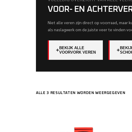
VOOR- EN ACHTERVE
Niet alle veren zijn direct op voorraad, maar 
als naslagwerk om de juiste veer te vinden vo
BEKIJK ALLE
BEKIJ
+
+
VOORVORK VEREN
SCHO
ALLE 3 RESULTATEN WORDEN WEERGEGEVEN