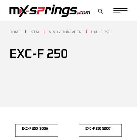
Skip
to
the
content
HOME
KTM
VIND JOUW VEER
EXC-F 250
EXC-F 250
EXC-F 250 (2006)
EXC-F 250 (2007)