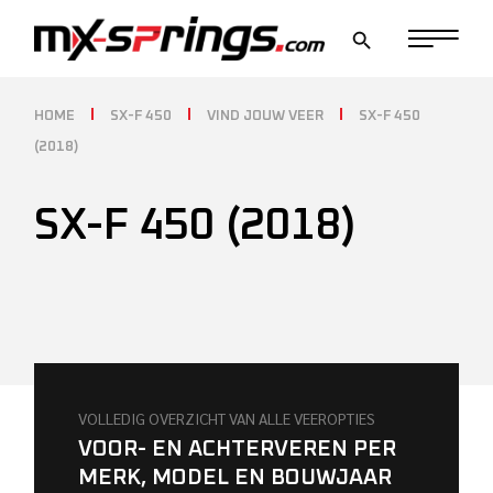
Skip
to
the
content
HOME
SX-F 450
VIND JOUW VEER
SX-F 450
(2018)
SX-F 450 (2018)
VOLLEDIG OVERZICHT VAN ALLE VEEROPTIES
VOOR- EN ACHTERVEREN PER
MERK, MODEL EN BOUWJAAR