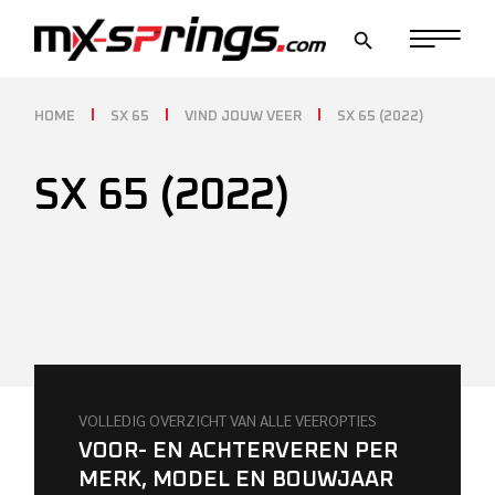
Skip
to
the
content
HOME
SX 65
VIND JOUW VEER
SX 65 (2022)
SX 65 (2022)
VOLLEDIG OVERZICHT VAN ALLE VEEROPTIES
VOOR- EN ACHTERVEREN PER
MERK, MODEL EN BOUWJAAR