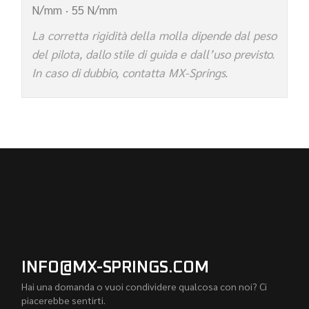
N/mm · 55 N/mm
La corretta rigidità della molla dipende dal peso
del pilota, dallo stile di guida e dall’uso previsto.
In caso di dubbio, contatta MX-Springs.
INFO@MX-SPRINGS.COM
Hai una domanda o vuoi condividere qualcosa con noi? Ci
piacerebbe sentirti.