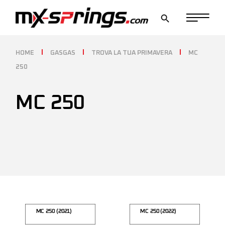
Skip
to
the
content
HOME
GASGAS
TROVA LA TUA PRIMAVERA
MC
250
MC 250
MC 250 (2021)
MC 250 (2022)