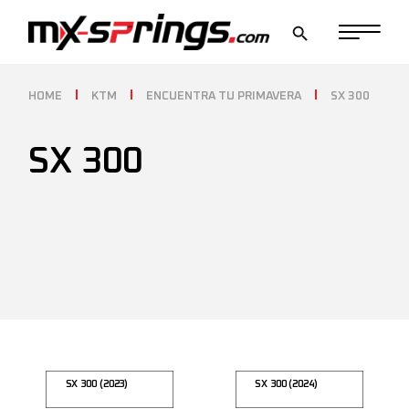
Skip
to
the
content
HOME
KTM
ENCUENTRA TU PRIMAVERA
SX 300
SX 300
SX 300 (2023)
SX 300 (2024)