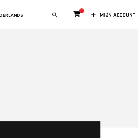
0
MIJN ACCOUNT
DERLANDS
ISH
(
ENGELS
)
ÇAIS
(
FRANS
)
SCH
(
DUITS
)
GLISH
(
ENGELS
)
IANO
ANÇAIS
(
FRANS
)
ANS
)
EUTSCH
(
DUITS
)
ÑOL
(
SPAANS
)
ALIANO
IAANS
)
PAÑOL
(
SPAANS
)
NG