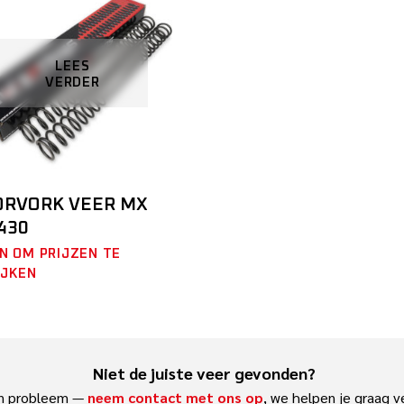
LEES
VERDER
ORVORK VEER MX
430
N OM PRIJZEN TE
IJKEN
Niet de juiste veer gevonden?
n probleem —
neem contact met ons op
, we helpen je graag v