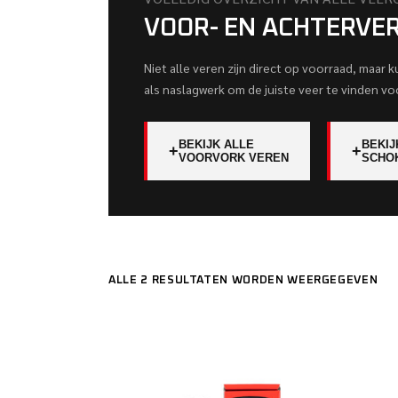
VOOR- EN ACHTERVE
Niet alle veren zijn direct op voorraad, maar 
als naslagwerk om de juiste veer te vinden vo
BEKIJK ALLE
BEKIJ
+
+
VOORVORK VEREN
SCHO
ALLE 2 RESULTATEN WORDEN WEERGEGEVEN