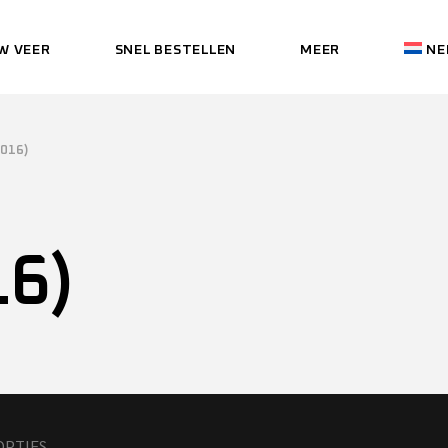
W VEER
SNEL BESTELLEN
MEER
NE
DEALERS
ENGL
MERKEN
FRAN
OVER ONS
DEUT
DEALERS
EN
2016)
CONTACT
ITAL
MERKEN
FR
(
ITALIA
GARANTIE
OVER ONS
D
ESPA
16)
VEELGESTELDE
CONTACT
IT
VRAGEN (FAQ)
(
ITAL
GARANTIE
PRIVACY VERKLARING
ES
VEELGESTELDE
VRAGEN (FAQ)
PRIVACY VERKLARI
OPTIES