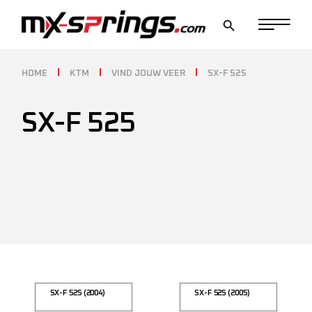
Skip
to
the
content
HOME
KTM
VIND JOUW VEER
SX-F 525
SX-F 525
SX-F 525 (2004)
SX-F 525 (2005)