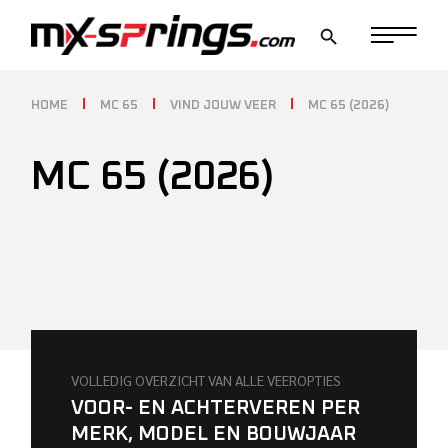
Skip
to
the
content
HOME
MC 65
VIND JOUW VEER
MC 65 (2026)
MC 65 (2026)
VOLLEDIG OVERZICHT VAN ALLE VEEROPTIES
VOOR- EN ACHTERVEREN PER
MERK, MODEL EN BOUWJAAR